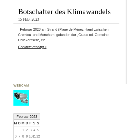
Botschafter des Klimawandels
15 FEB. 2023
Februar 2023 am Strand (Plage de Ménez Ham) zwischen
Cremiou und Meneham, gefunden der „Graue od. Gemeine
Drückerfisch“, ein…
Continue reading »
WEBCAM
Februar 2023
M
D
M
D
F
S
S
1
2
3
4
5
6
7
8
9
10
11
12